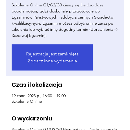
Szkolenie Online G1/G2/G3 cieszy się bardzo dużą
popularnością, gdyż doskonale przygotowuje do
Egzaminów Państwowych i zdobycia cennych Świadectw
Kwalifikacyjnych. Egzamin możesz odbyć online zaraz po
szkoleniu lub wybrać inny dogodny termin (Uprawnienia ->
Rezerwuj Egzamin).
Rejestracja jest zamknięta
Zobacz inne wydarzenia
Czas i lokalizacja
19 трав. 2023 р., 16:00 – 19:00
Szkolenie Online
O wydarzeniu
Szkolenie Online G1/G2/G3 Eksploatacja | Dozór cieszy się