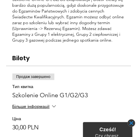
bardzo dużą popularnością, gdyż doskonale przygotowuje
do Egzaminów Państwowych i zdobycia cennych
Świadectw Kwalifikacyjnych. Egzamin możesz odbyć online
zaraz po szkoleniu lub wybrać inny dogodny termin
(Uprawnienia -> Rezerwuj Egzamin). Możesz zdawać
Egzaminy z Grupy 1 elektrycznej, Grupy 2 ciepłowniczej i
Grupy 3 gazowej podczas jednego spotkania online.
Bilety
Продаж завершено
Тип квитка
Szkolenie Online G1/G2/G3
Більше інформації
Ціна
30,00 PLN
Cześć!
Czy chcesz,