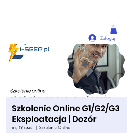
Zaloguj
Szkolenie Online G1/G2/G3
Eksploatacja | Dozór
пт, 19 трав.
  |  
Szkolenie Online