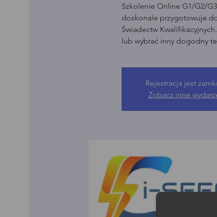
Szkolenie Online G1/G2/G3 
doskonale przygotowuje d
Świadectw Kwalifikacyjnych
lub wybrać inny dogodny te
Rejestracja jest zamk
Zobacz inne wydarz
Moż