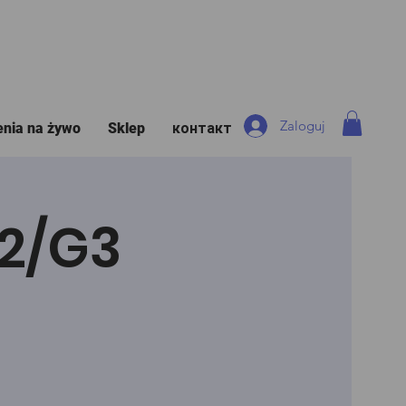
Zaloguj
enia na żywo
Sklep
контакт
G2/G3