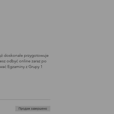
dyż doskonale przygotowuje
sz odbyć online zaraz po
awać Egzaminy z Grupy 1
Продаж завершено