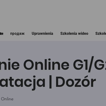
🏡
продаж
Uprawnienia
Szkolenia wideo
Szkol
nie Online G1/
atacja | Dozór
 Online