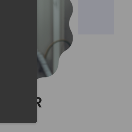
eduled call
elefonu w formacie E164