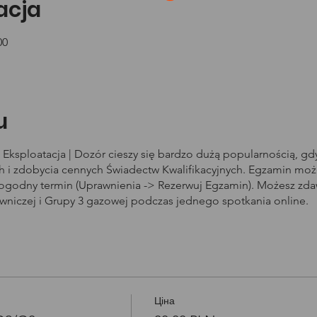
zacja
Open link in new window
Jesteś już
7
osobą, która zamówiła dzisiaj rozmowę
00
Więcej szczegółów
u
Eksploatacja | Dozór cieszy się bardzo dużą popularnością, g
i zdobycia cennych Świadectw Kwalifikacyjnych. Egzamin może
dogodny termin (Uprawnienia -> Rezerwuj Egzamin). Możesz zd
owniczej i Grupy 3 gazowej podczas jednego spotkania online.
Ціна