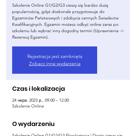
Szkolenie Online G1/G2/G3 cieszy się bardzo dużą
popularnością, gdyż doskonale przygotowuje do
Egzaminów Państwowych i zdobycia cennych Świadectw
Kwalifikacyjnych. Egzamin możesz odbyć online zaraz po
szkoleniu lub wybrać inny dogodny termin (Uprawnienia ->
Rezerwuj Egzamin).
Rejestracja jest zamknięta
Zobacz inne wydarzenia
Czas i lokalizacja
24 черв. 2023 р., 09:00 – 12:00
Szkolenie Online
O wydarzeniu
Szkolenie Online G1/G2/G3 Eksploatacja | Dozór cieszy się