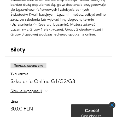
bardzo dużą popularnością, gdyż doskonale przygotowuje
do Egzaminów Państwowych i zdobycia cennych
Świadectw Kwalifikacyjnych. Egzamin możesz odbyć online
zaraz po szkoleniu lub wybrać inny dogodny termin
(Uprawnienia -> Rezerwuj Egzamin). Możesz zdawać
Egzaminy z Grupy 1 elektrycznej, Grupy 2 ciepłowniczej i
Grupy 3 gazowej podczas jednego spotkania online.
Bilety
Продаж завершено
Тип квитка
Szkolenie Online G1/G2/G3
Більше інформації
Ціна
30,00 PLN
Cześć!
Czy chcesz,