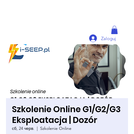
Zaloguj
Szkolenie Online G1/G2/G3
Eksploatacja | Dozór
сб, 24 черв.
  |  
Szkolenie Online