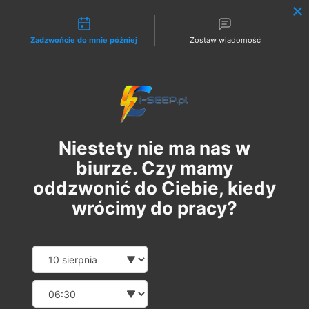
Możliwości kontaktu
Zadzwońcie do mnie później
Zostaw wiadomość
Zaloguj
Niestety nie ma nas w
biurze. Czy mamy
oddzwonić do Ciebie, kiedy
wrócimy do pracy?
Szkolenie Online G1/G2/G3
Date and time slection for sch
Wybierz datę
Eksploatacja | Dozór
Wybierz godzinę
ср, 28 черв.
  |  
Szkolenie Online