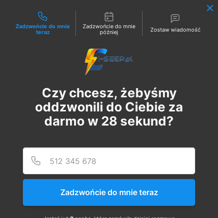
Możliwości kontaktu
Zadzwońcie do mnie
Zadzwońcie do mnie
Zostaw wiadomość
teraz
później
Zaloguj
Czy chcesz, żebyśmy
oddzwonili do Ciebie za
darmo w
28
sekund?
Podaj
Numer
Szkolenie Online G1/G2/G3
Eksploatacja | Dozór
Zadzwońcie do mnie teraz
ср, 19 лип.
  |  
Szkolenie Online