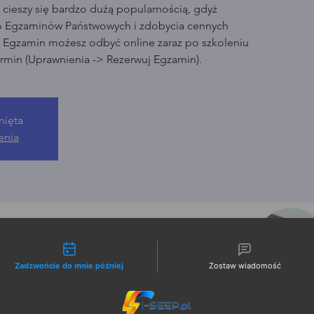
cieszy się bardzo dużą popularnością, gdyż
o Egzaminów Państwowych i zdobycia cennych
. Egzamin możesz odbyć online zaraz po szkoleniu
rmin (Uprawnienia -> Rezerwuj Egzamin).
nięta
enia
liwości kontaktu
Zadzwońcie do mnie później
Zostaw wiadomość