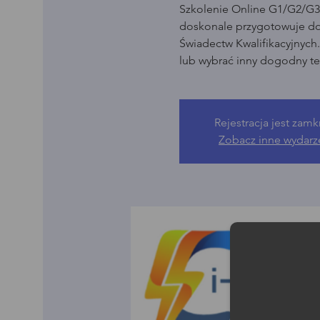
Szkolenie Online G1/G2/G3 
doskonale przygotowuje d
Świadectw Kwalifikacyjnych
lub wybrać inny dogodny te
Rejestracja jest zamk
Zobacz inne wydarz
Moż