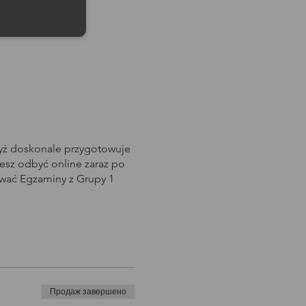
dyż doskonale przygotowuje
sz odbyć online zaraz po
awać Egzaminy z Grupy 1
Продаж завершено