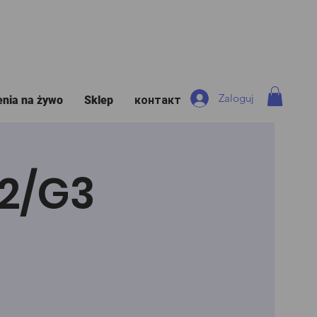
Zaloguj
enia na żywo
Sklep
контакт
G2/G3