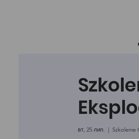
Szkole
Eksplo
вт, 25 лип.
  |  
Szkolenie 