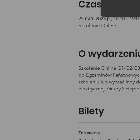
Czas i lokali
25 лип. 2023 р., 16:00 – 19:0
Szkolenie Online
O wydarzeni
Szkolenie Online G1/G2/G3 
do Egzaminów Państwowych 
szkoleniu lub wybrać inny 
elektrycznej, Grupy 2 ciepł
Bilety
Тип квитка