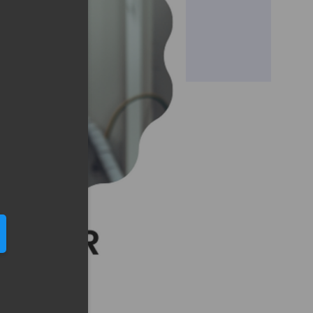
eduled call
elefonu w formacie E164