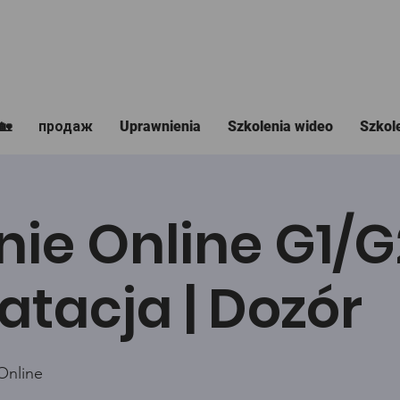
🏡
продаж
Uprawnienia
Szkolenia wideo
Szkol
nie Online G1/
atacja | Dozór
Online