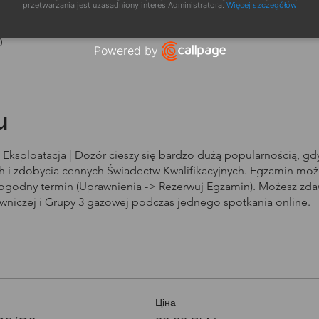
zacja
przetwarzania jest uzasadniony interes Administratora.
Więcej szczegółów
0
Powered by
Open link in new window
u
Eksploatacja | Dozór cieszy się bardzo dużą popularnością, g
i zdobycia cennych Świadectw Kwalifikacyjnych. Egzamin może
dogodny termin (Uprawnienia -> Rezerwuj Egzamin). Możesz zd
owniczej i Grupy 3 gazowej podczas jednego spotkania online.
Ціна