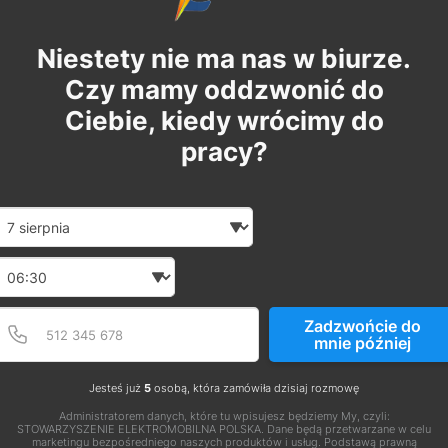
Niestety nie ma nas w biurze.
Czy mamy oddzwonić do
Ciebie, kiedy wrócimy do
pracy?
Date and time slection for sch
Wybierz datę
Wybierz godzinę
Podaj poprawny numer t
Numer telefonu
Zadzwońcie do
mnie później
Jesteś już
5
osobą, która zamówiła dzisiaj rozmowę
Administratorem danych, które tu wpisujesz będziemy My, czyli:
STOWARZYSZENIE ELEKTROMOBILNA POLSKA. Dane będą przetwarzane w celu
marketingu bezpośredniego naszych produktów i usług. Podstawą prawną