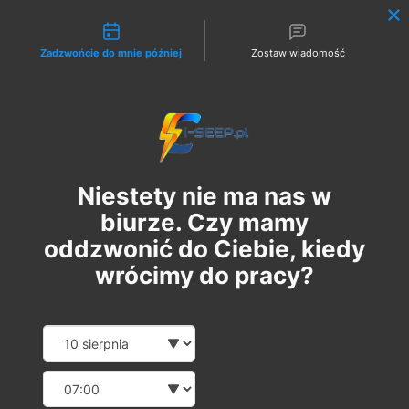
Możliwości kontaktu
Zadzwońcie do mnie później
Zostaw wiadomość
Zaloguj
Niestety nie ma nas w
biurze. Czy mamy
oddzwonić do Ciebie, kiedy
wrócimy do pracy?
Szkolenie Online G1/G2/G3
Date and time slection for sch
Wybierz datę
Eksploatacja | Dozór
Wybierz godzinę
пт, 25 серп.
  |  
Szkolenie Online