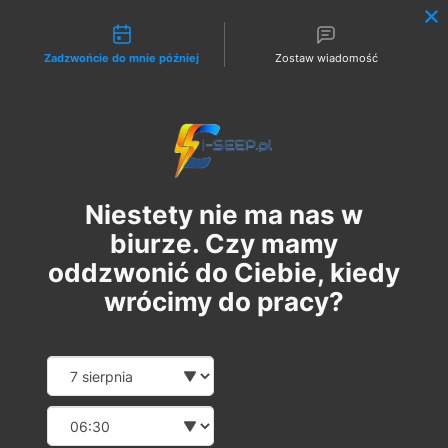
Możliwości kontaktu
Zadzwońcie do mnie później
Zostaw wiadomość
Zaloguj
Niestety nie ma nas w
biurze. Czy mamy
oddzwonić do Ciebie, kiedy
wrócimy do pracy?
Szkolenie Online G1/G2/G3
Date and time slection for sch
Wybierz datę
Eksploatacja | Dozór
Wybierz godzinę
сб, 16 вер.
  |  
Szkolenie Online