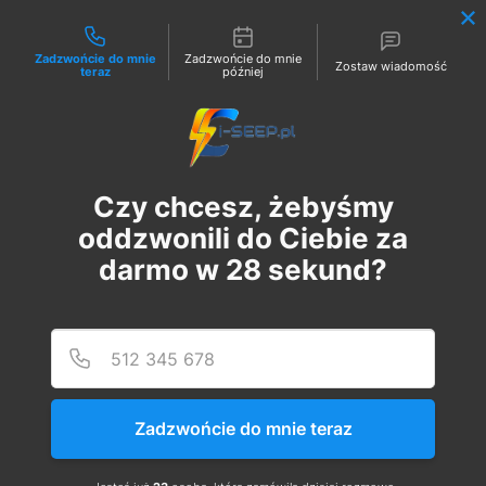
Możliwości kontaktu
Zadzwońcie do mnie
Zadzwońcie do mnie
Zostaw wiadomość
teraz
później
Zaloguj
Czy chcesz, żebyśmy
oddzwonili do Ciebie za
darmo w
28
sekund?
Podaj
Numer
Szkolenie Online G1/G2/G3
Eksploatacja | Dozór
Zadzwońcie do mnie teraz
вт, 26 вер.
  |  
Szkolenie Online