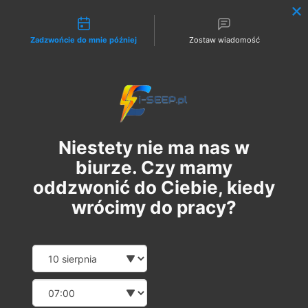
Możliwości kontaktu
Zadzwońcie do mnie później
Zostaw wiadomość
Zaloguj
Niestety nie ma nas w
biurze. Czy mamy
oddzwonić do Ciebie, kiedy
wrócimy do pracy?
Szkolenie Online G1/G2/G3
Date and time slection for sch
Wybierz datę
Eksploatacja | Dozór
Wybierz godzinę
пн, 02 жовт.
  |  
Szkolenie Online