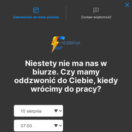
Możliwości kontaktu
Zadzwońcie do mnie później
Zostaw wiadomość
Zaloguj
Niestety nie ma nas w
biurze. Czy mamy
oddzwonić do Ciebie, kiedy
wrócimy do pracy?
Szkolenie Online G1/G2/G3
Date and time slection for sch
Wybierz datę
Eksploatacja | Dozór
Wybierz godzinę
чт, 05 жовт.
  |  
Szkolenie Online