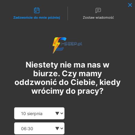
Możliwości kontaktu
Zadzwońcie do mnie później
Zostaw wiadomość
Zaloguj
Niestety nie ma nas w
biurze. Czy mamy
oddzwonić do Ciebie, kiedy
wrócimy do pracy?
Szkolenie Online G1/G2/G3
Date and time slection for sch
Wybierz datę
Eksploatacja | Dozór
Wybierz godzinę
пт, 17 лист.
  |  
Szkolenie Online