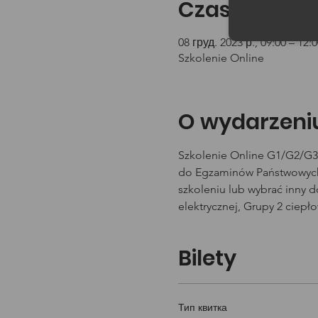
Czas i lokali
08 груд. 2023 р., 09:00 – 12:0
Szkolenie Online
O wydarzeni
Szkolenie Online G1/G2/G3 
do Egzaminów Państwowych 
szkoleniu lub wybrać inny 
elektrycznej, Grupy 2 ciepł
Bilety
Тип квитка