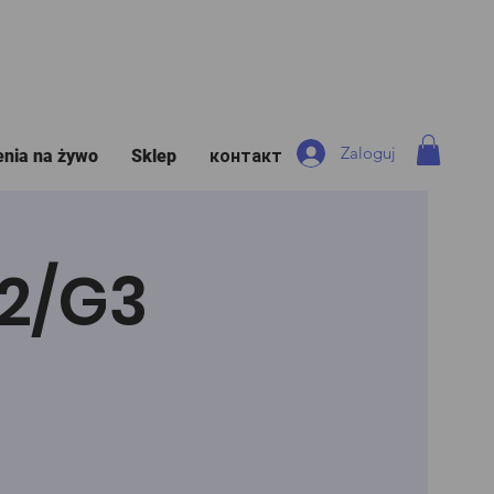
Zaloguj
enia na żywo
Sklep
контакт
G2/G3