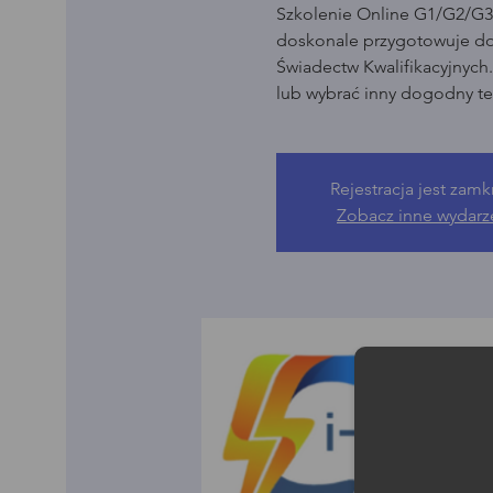
Szkolenie Online G1/G2/G3 
doskonale przygotowuje d
Świadectw Kwalifikacyjnych
lub wybrać inny dogodny te
Rejestracja jest zamk
Zobacz inne wydarz
Moż