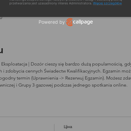
zacja
przetwarzania jest uzasadniony interes Administratora.
Więcej szczegółów
0
Powered by
Open link in new window
u
Eksploatacja | Dozór cieszy się bardzo dużą popularnością, g
i zdobycia cennych Świadectw Kwalifikacyjnych. Egzamin może
dogodny termin (Uprawnienia -> Rezerwuj Egzamin). Możesz zda
owniczej i Grupy 3 gazowej podczas jednego spotkania online.
Ціна