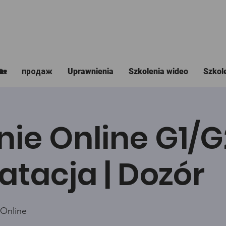
🏡
продаж
Uprawnienia
Szkolenia wideo
Szkol
nie Online G1/
atacja | Dozór
 Online