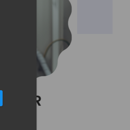
eduled call
elefonu w formacie E164