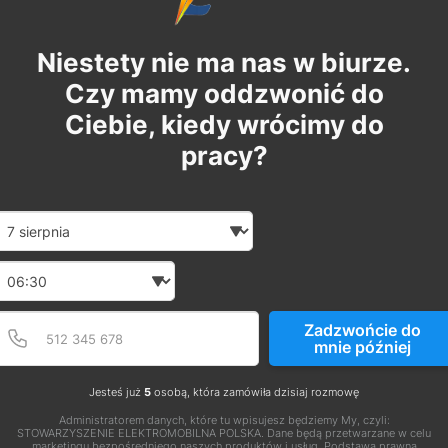
Niestety nie ma nas w biurze.
Czy mamy oddzwonić do
Ciebie, kiedy wrócimy do
pracy?
Date and time slection for sch
Wybierz datę
Wybierz godzinę
Podaj poprawny numer t
Numer telefonu
Zadzwońcie do
mnie później
Jesteś już
5
osobą, która zamówiła dzisiaj rozmowę
Administratorem danych, które tu wpisujesz będziemy My, czyli:
STOWARZYSZENIE ELEKTROMOBILNA POLSKA. Dane będą przetwarzane w celu
marketingu bezpośredniego naszych produktów i usług. Podstawą prawną