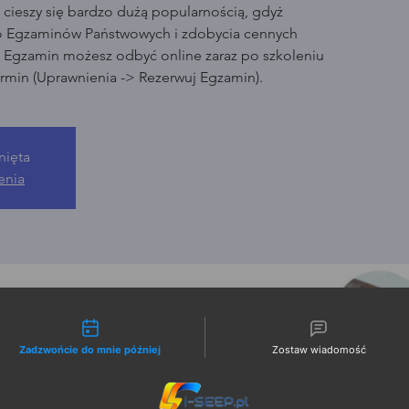
cieszy się bardzo dużą popularnością, gdyż
o Egzaminów Państwowych i zdobycia cennych
. Egzamin możesz odbyć online zaraz po szkoleniu
rmin (Uprawnienia -> Rezerwuj Egzamin).
nięta
enia
liwości kontaktu
Zadzwońcie do mnie później
Zostaw wiadomość