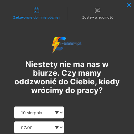
Możliwości kontaktu
Zadzwońcie do mnie później
Zostaw wiadomość
Zaloguj
Niestety nie ma nas w
biurze. Czy mamy
oddzwonić do Ciebie, kiedy
wrócimy do pracy?
Szkolenie Online G1/G2/G3
Date and time slection for sch
Wybierz datę
Eksploatacja | Dozór
Wybierz godzinę
чт, 14 груд.
  |  
Szkolenie Online