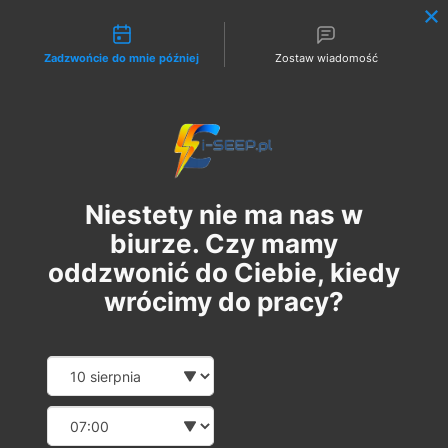
Możliwości kontaktu
Zadzwońcie do mnie później
Zostaw wiadomość
Zaloguj
Niestety nie ma nas w
biurze. Czy mamy
oddzwonić do Ciebie, kiedy
wrócimy do pracy?
Szkolenie Online G1/G2/G3
Date and time slection for sch
Wybierz datę
Eksploatacja | Dozór
Wybierz godzinę
чт, 28 груд.
  |  
Szkolenie Online