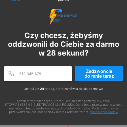
Czy chcesz, żebyśmy
oddzwonili do Ciebie za darmo
w
28
sekund?
Podaj poprawny numer te
Numer telefonu
Zadzwońcie
do mnie teraz
Jesteś już
24
osobą, która zamówiła dzisiaj rozmowę
Administratorem danych, które tu wpisujesz będziemy My, czyli:
STOWARZYSZENIE ELEKTROMOBILNA POLSKA. Dane będą przetwarzane w celu
marketingu bezpośredniego naszych produktów i usług. Podstawą prawną
przetwarzania jest uzasadniony interes Administratora.
Więcej szczegółów