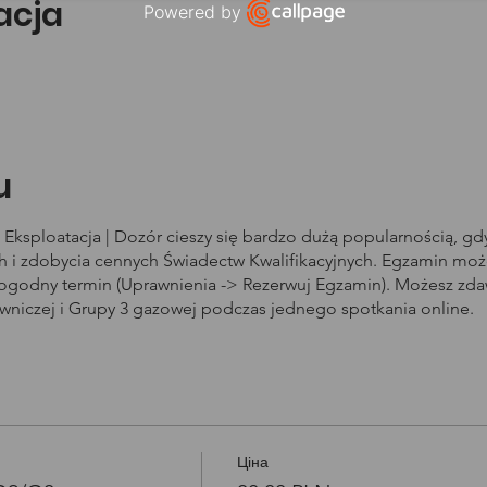
zacja
Powered by
Open link in new window
u
Eksploatacja | Dozór cieszy się bardzo dużą popularnością, g
i zdobycia cennych Świadectw Kwalifikacyjnych. Egzamin może
dogodny termin (Uprawnienia -> Rezerwuj Egzamin). Możesz zd
owniczej i Grupy 3 gazowej podczas jednego spotkania online.
Ціна