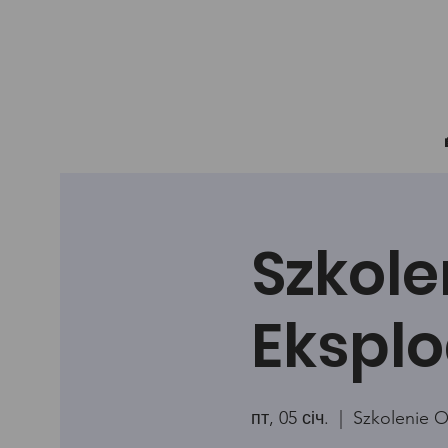
Szkole
Eksplo
пт, 05 січ.
  |  
Szkolenie O