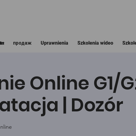
🏡
продаж
Uprawnienia
Szkolenia wideo
Szkol
nie Online G1/
atacja | Dozór
nline