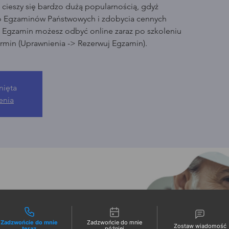
cieszy się bardzo dużą popularnością, gdyż
o Egzaminów Państwowych i zdobycia cennych
. Egzamin możesz odbyć online zaraz po szkoleniu
rmin (Uprawnienia -> Rezerwuj Egzamin).
nięta
enia
liwości kontaktu
Zadzwońcie do mnie
Zadzwońcie do mnie
Zostaw wiadomość
teraz
później