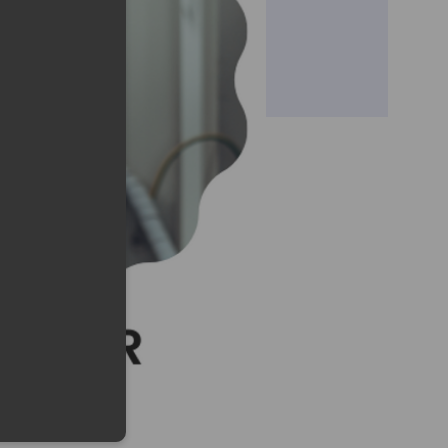
lefonu w formacie E164