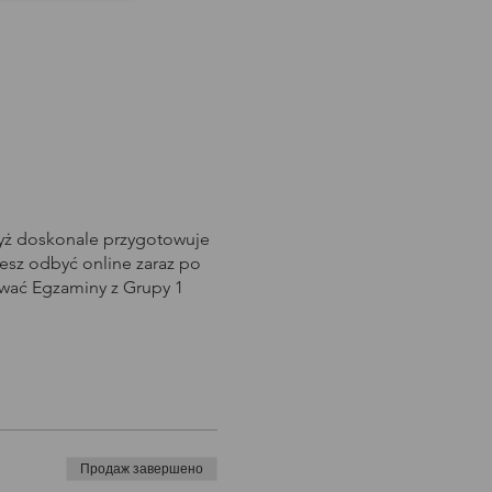
dyż doskonale przygotowuje
sz odbyć online zaraz po
awać Egzaminy z Grupy 1
Продаж завершено