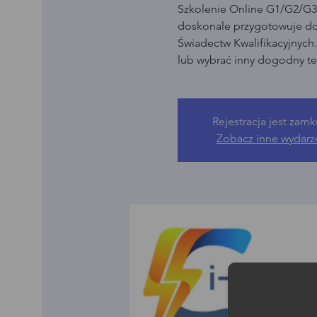
Szkolenie Online G1/G2/G3 
doskonale przygotowuje d
Świadectw Kwalifikacyjnych
lub wybrać inny dogodny te
Rejestracja jest zamk
Zobacz inne wydarz
Moż