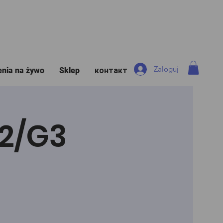
Zaloguj
enia na żywo
Sklep
контакт
G2/G3