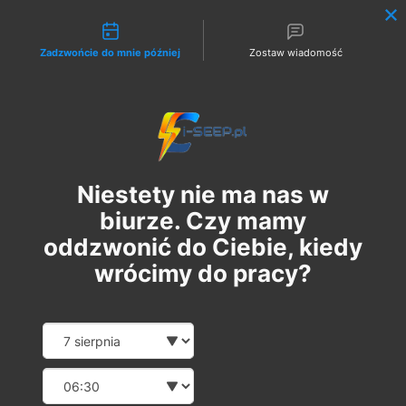
Możliwości kontaktu
Zadzwońcie do mnie później
Zostaw wiadomość
Zaloguj
Niestety nie ma nas w
biurze. Czy mamy
oddzwonić do Ciebie, kiedy
wrócimy do pracy?
Szkolenie Online G1/G2/G3
Date and time slection for sch
Wybierz datę
Eksploatacja | Dozór
Wybierz godzinę
чт, 25 січ.
  |  
Szkolenie Online