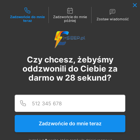
Możliwości kontaktu
Zadzwońcie do mnie
Zadzwońcie do mnie
Zostaw wiadomość
teraz
później
Zaloguj
Czy chcesz, żebyśmy
oddzwonili do Ciebie za
darmo w
28
sekund?
Podaj
Numer
Szkolenie Online G1/G2/G3
Eksploatacja | Dozór
Zadzwońcie do mnie teraz
пн, 05 лют.
  |  
Szkolenie Online