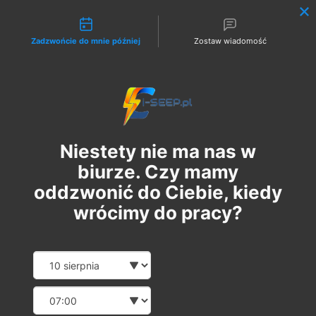
Możliwości kontaktu
Zadzwońcie do mnie później
Zostaw wiadomość
Zaloguj
Niestety nie ma nas w
biurze. Czy mamy
oddzwonić do Ciebie, kiedy
wrócimy do pracy?
Szkolenie Online G1/G2/G3
Date and time slection for sch
Wybierz datę
Eksploatacja | Dozór
Wybierz godzinę
пн, 04 бер.
  |  
Szkolenie Online