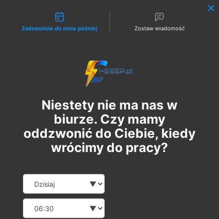
Możliwości kontaktu
Zadzwońcie do mnie później
Zostaw wiadomość
Zaloguj
Niestety nie ma nas w
biurze. Czy mamy
oddzwonić do Ciebie, kiedy
wrócimy do pracy?
Szkolenie Online G1/G2/G3
Date and time slection for sch
Wybierz datę
Eksploatacja | Dozór
Wybierz godzinę
вт, 05 бер.
  |  
Szkolenie Online