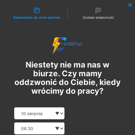
Możliwości kontaktu
Zadzwońcie do mnie później
Zostaw wiadomość
Zaloguj
Niestety nie ma nas w
biurze. Czy mamy
oddzwonić do Ciebie, kiedy
wrócimy do pracy?
Szkolenie Online G1/G2/G3
Date and time slection for sch
Wybierz datę
Eksploatacja | Dozór
Wybierz godzinę
пн, 11 бер.
  |  
Szkolenie Online