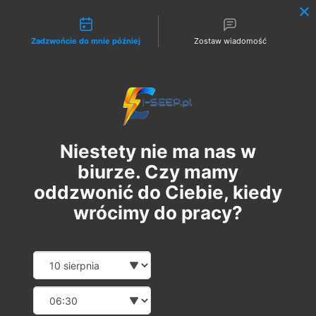
Możliwości kontaktu
Zadzwońcie do mnie później
Zostaw wiadomość
Zaloguj
Niestety nie ma nas w
biurze. Czy mamy
oddzwonić do Ciebie, kiedy
wrócimy do pracy?
Szkolenie Online G1/G2/G3
Date and time slection for sch
Wybierz datę
Eksploatacja | Dozór
Wybierz godzinę
вт, 09 квіт.
  |  
Szkolenie Online