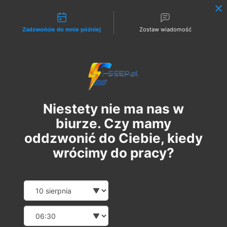
Możliwości kontaktu
Zadzwońcie do mnie później
Zostaw wiadomość
Zaloguj
Niestety nie ma nas w
biurze. Czy mamy
oddzwonić do Ciebie, kiedy
wrócimy do pracy?
Szkolenie Online G1/G2/G3
Date and time slection for sch
Wybierz datę
Eksploatacja | Dozór
Wybierz godzinę
пн, 27 трав.
  |  
Szkolenie Online