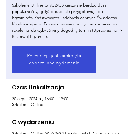
Szkolenie Online G1/G2/G3 cieszy się bardzo dużą
popularnością, gdyż doskonale przygotowuje do
Egzaminów Państwowych i zdobycia cennych Świadectw
Kwalifikacyjnych. Egzamin możesz odbyć online zaraz po
szkoleniu lub wybrać inny dogodny termin (Uprawnienia ->
Rezerwuj Egzamin).
Rejestracja jest zamknięta
Zobacz inne wydarzenia
Czas i lokalizacja
20 серп. 2024 р., 16:00 – 19:00
Szkolenie Online
O wydarzeniu
Szkolenie Online G1/G2/G3 Eksploatacja | Dozór cieszy się