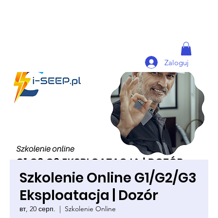
Zaloguj
Szkolenie Online G1/G2/G3
Eksploatacja | Dozór
вт, 20 серп.
  |  
Szkolenie Online