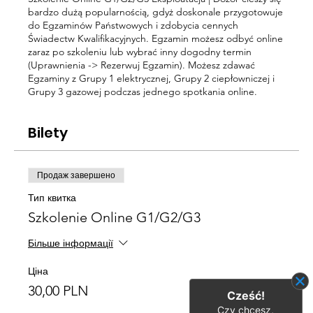
bardzo dużą popularnością, gdyż doskonale przygotowuje
do Egzaminów Państwowych i zdobycia cennych
Świadectw Kwalifikacyjnych. Egzamin możesz odbyć online
zaraz po szkoleniu lub wybrać inny dogodny termin
(Uprawnienia -> Rezerwuj Egzamin). Możesz zdawać
Egzaminy z Grupy 1 elektrycznej, Grupy 2 ciepłowniczej i
Grupy 3 gazowej podczas jednego spotkania online.
Bilety
Продаж завершено
Тип квитка
Szkolenie Online G1/G2/G3
Більше інформації
Ціна
30,00 PLN
Cześć!
Czy chcesz,