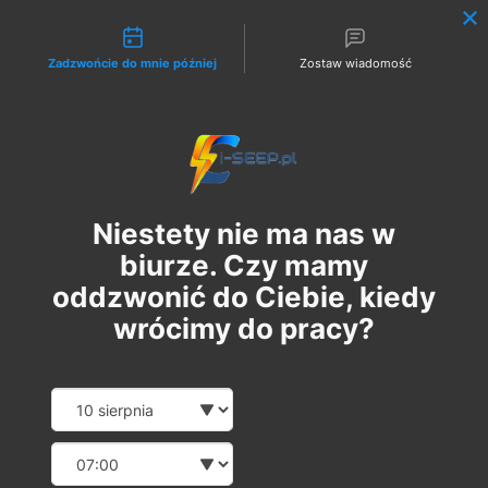
Możliwości kontaktu
Zadzwońcie do mnie później
Zostaw wiadomość
Zaloguj
Niestety nie ma nas w
biurze. Czy mamy
oddzwonić do Ciebie, kiedy
wrócimy do pracy?
Szkolenie Online G1/G2/G3
Date and time slection for sch
Wybierz datę
Eksploatacja | Dozór
Wybierz godzinę
чт, 05 вер.
  |  
Szkolenie Online