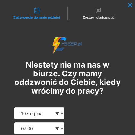
Możliwości kontaktu
Zadzwońcie do mnie później
Zostaw wiadomość
Zaloguj
Niestety nie ma nas w
biurze. Czy mamy
oddzwonić do Ciebie, kiedy
wrócimy do pracy?
Szkolenie Online G1/G2/G3
Date and time slection for sch
Wybierz datę
Eksploatacja | Dozór
Wybierz godzinę
вт, 10 вер.
  |  
Szkolenie Online