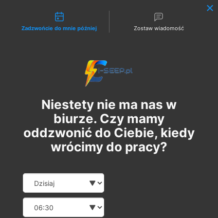
Możliwości kontaktu
Zadzwońcie do mnie później
Zostaw wiadomość
Zaloguj
Niestety nie ma nas w
biurze. Czy mamy
oddzwonić do Ciebie, kiedy
wrócimy do pracy?
Szkolenie Online G1/G2/G3
Date and time slection for sch
Wybierz datę
Eksploatacja | Dozór
Wybierz godzinę
вт, 01 жовт.
  |  
Szkolenie Online