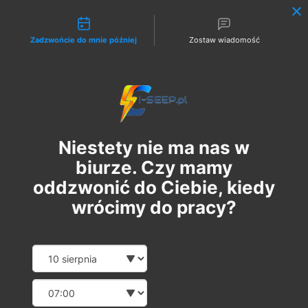
Możliwości kontaktu
Zadzwońcie do mnie później
Zostaw wiadomość
Zaloguj
Niestety nie ma nas w
biurze. Czy mamy
oddzwonić do Ciebie, kiedy
wrócimy do pracy?
Szkolenie Online G1/G2/G3
Date and time slection for sch
Wybierz datę
Eksploatacja | Dozór
Wybierz godzinę
пт, 11 жовт.
  |  
Szkolenie Online