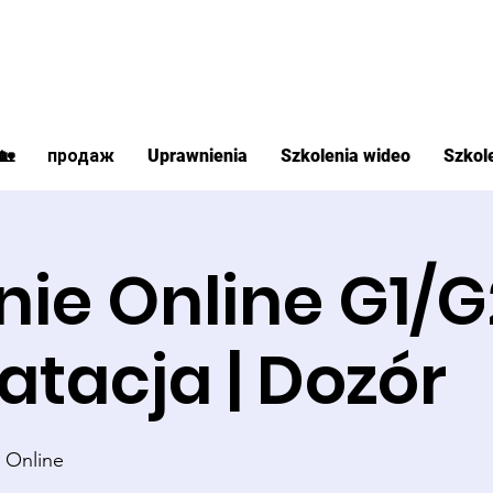
🏡
продаж
Uprawnienia
Szkolenia wideo
Szkol
nie Online G1/
atacja | Dozór
 Online