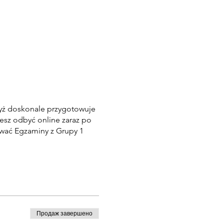
dyż doskonale przygotowuje
sz odbyć online zaraz po
awać Egzaminy z Grupy 1
Продаж завершено