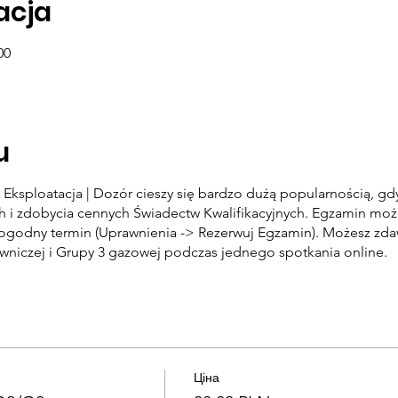
zacja
00
u
Eksploatacja | Dozór cieszy się bardzo dużą popularnością, g
i zdobycia cennych Świadectw Kwalifikacyjnych. Egzamin może
dogodny termin (Uprawnienia -> Rezerwuj Egzamin). Możesz zd
owniczej i Grupy 3 gazowej podczas jednego spotkania online.
Ціна