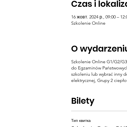
Czas i lokali
16 жовт. 2024 р., 09:00 – 12:
Szkolenie Online
O wydarzeni
Szkolenie Online G1/G2/G3 
do Egzaminów Państwowych 
szkoleniu lub wybrać inny 
elektrycznej, Grupy 2 ciepł
Bilety
Тип квитка