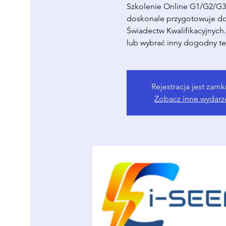
Szkolenie Online G1/G2/G3 
doskonale przygotowuje d
Świadectw Kwalifikacyjnych
lub wybrać inny dogodny te
Rejestracja jest zamk
Zobacz inne wydarz