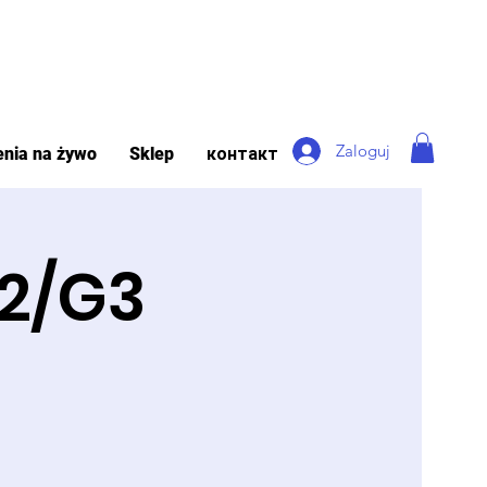
Zaloguj
enia na żywo
Sklep
контакт
G2/G3