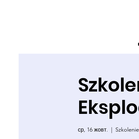
Szkole
Eksplo
ср, 16 жовт.
  |  
Szkolenie