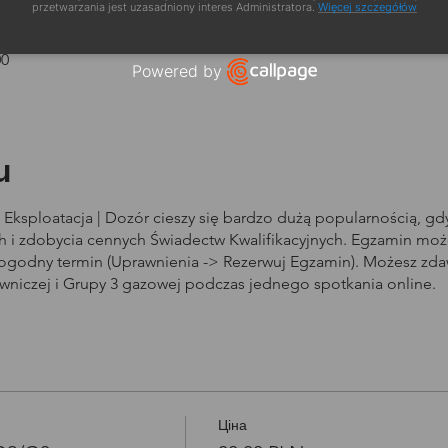
zacja
przetwarzania jest uzasadniony interes Administratora.
Więcej szczegółów
00
Powered by
Open link in new window
u
Eksploatacja | Dozór cieszy się bardzo dużą popularnością, g
i zdobycia cennych Świadectw Kwalifikacyjnych. Egzamin może
dogodny termin (Uprawnienia -> Rezerwuj Egzamin). Możesz zd
owniczej i Grupy 3 gazowej podczas jednego spotkania online.
Ціна