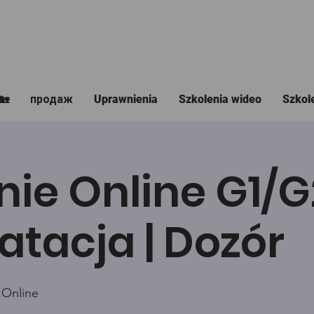
🏡
продаж
Uprawnienia
Szkolenia wideo
Szkol
nie Online G1/
atacja | Dozór
 Online