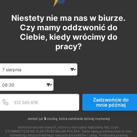
Niestety nie ma nas w biurze.
Czy mamy oddzwonić do
Ciebie, kiedy wrócimy do
pracy?
Date and time slection for sch
Wybierz datę
Wybierz godzinę
Podaj poprawny numer t
Numer telefonu
Zadzwońcie do
mnie później
Jesteś już
5
osobą, która zamówiła dzisiaj rozmowę
Administratorem danych, które tu wpisujesz będziemy My, czyli:
STOWARZYSZENIE ELEKTROMOBILNA POLSKA. Dane będą przetwarzane w celu
marketingu bezpośredniego naszych produktów i usług. Podstawą prawną