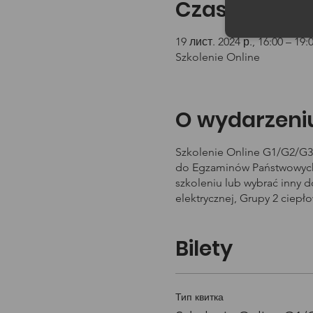
Czas i lokali
19 лист. 2024 р., 16:00 – 19:
Szkolenie Online
O wydarzeni
Szkolenie Online G1/G2/G3 
do Egzaminów Państwowych 
szkoleniu lub wybrać inny 
elektrycznej, Grupy 2 ciepł
Bilety
Тип квитка