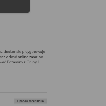
dyż doskonale przygotowuje
sz odbyć online zaraz po
awać Egzaminy z Grupy 1
Продаж завершено