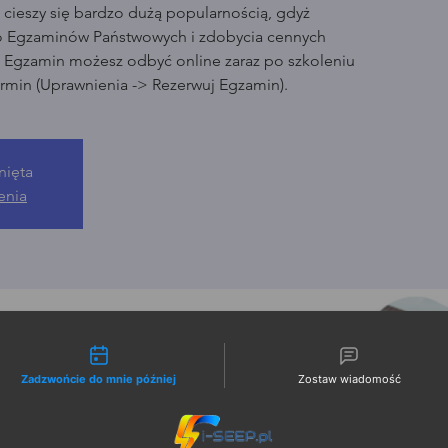
cieszy się bardzo dużą popularnością, gdyż
o Egzaminów Państwowych i zdobycia cennych
. Egzamin możesz odbyć online zaraz po szkoleniu
rmin (Uprawnienia -> Rezerwuj Egzamin).
nięta
enia
liwości kontaktu
Zadzwońcie do mnie później
Zostaw wiadomość