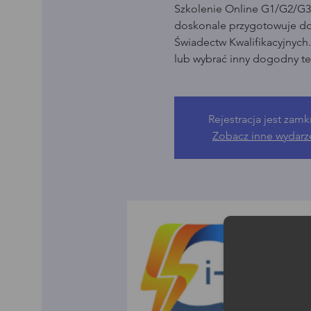
Szkolenie Online G1/G2/G3 
doskonale przygotowuje d
Świadectw Kwalifikacyjnych
lub wybrać inny dogodny te
Rejestracja jest zamk
Zobacz inne wydarz
Moż