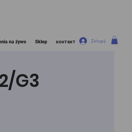
Zaloguj
enia na żywo
Sklep
контакт
G2/G3