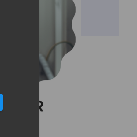
eduled call
elefonu w formacie E164