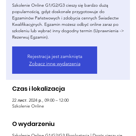
Szkolenie Online G1/G2/G3 cieszy się bardzo dużą
popularnością, gdyż doskonale przygotowuje do
Egzaminów Państwowych i zdobycia cennych Świadectw
Kwalifikacyjnych. Egzamin możesz odbyć online zaraz po
szkoleniu lub wybrać inny dogodny termin (Uprawnienia ->
Rezerwuj Egzamin).
Rejestracja jest zamknięta
Zobacz inne wydarzenia
Czas i lokalizacja
22 лист. 2024 р., 09:00 – 12:00
Szkolenie Online
O wydarzeniu
Szkolenie Online G1/G2/G3 Eksploatacja | Dozór cieszy się