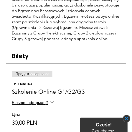
bardzo dużą popularnością, gdyż doskonale przygotowuje
do Egzaminów Państwowych i zdobycia cennych
Świadectw Kwalifikacyjnych. Egzamin możesz odbyć online
zaraz po szkoleniu lub wybrać inny dogodny termin
(Uprawnienia -> Rezerwuj Egzamin). Możesz zdawać
Egzaminy z Grupy 1 elektrycznej, Grupy 2 ciepłowniczej i
Grupy 3 gazowej podczas jednego spotkania online.
Bilety
Продаж завершено
Тип квитка
Szkolenie Online G1/G2/G3
Більше інформації
Ціна
30,00 PLN
Cześć!
Czy chcesz,