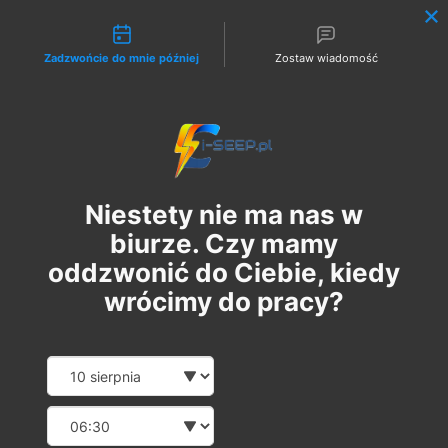
Możliwości kontaktu
Zadzwońcie do mnie później
Zostaw wiadomość
Zaloguj
Niestety nie ma nas w
biurze. Czy mamy
oddzwonić do Ciebie, kiedy
wrócimy do pracy?
Szkolenie Online G1/G2/G3
Date and time slection for sch
Wybierz datę
Eksploatacja | Dozór
Wybierz godzinę
ср, 12 лют.
  |  
Szkolenie Online