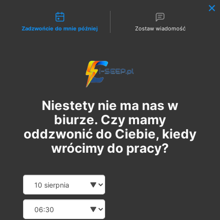
Możliwości kontaktu
Zadzwońcie do mnie później
Zostaw wiadomość
Zaloguj
Niestety nie ma nas w
biurze. Czy mamy
oddzwonić do Ciebie, kiedy
wrócimy do pracy?
Szkolenie Online G1/G2/G3
Date and time slection for sch
Wybierz datę
Eksploatacja | Dozór
Wybierz godzinę
пт, 14 лют.
  |  
Szkolenie Online