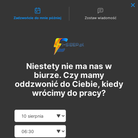
Możliwości kontaktu
Zadzwońcie do mnie później
Zostaw wiadomość
Zaloguj
Niestety nie ma nas w
biurze. Czy mamy
oddzwonić do Ciebie, kiedy
wrócimy do pracy?
Szkolenie Online G1/G2/G3
Date and time slection for sch
Wybierz datę
Eksploatacja | Dozór
Wybierz godzinę
вт, 18 лют.
  |  
Szkolenie Online