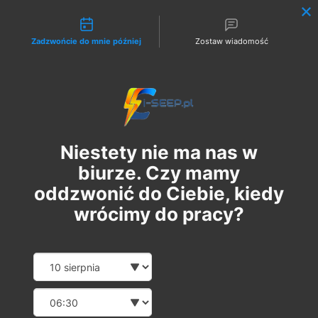
Możliwości kontaktu
Zadzwońcie do mnie później
Zostaw wiadomość
Zaloguj
Niestety nie ma nas w
biurze. Czy mamy
oddzwonić do Ciebie, kiedy
wrócimy do pracy?
Szkolenie Online G1/G2/G3
Date and time slection for sch
Wybierz datę
Eksploatacja | Dozór
Wybierz godzinę
вт, 25 лют.
  |  
Szkolenie Online