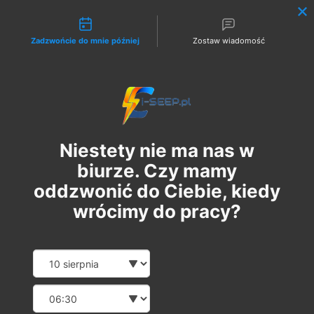
Możliwości kontaktu
Zadzwońcie do mnie później
Zostaw wiadomość
Zaloguj
Niestety nie ma nas w
biurze. Czy mamy
oddzwonić do Ciebie, kiedy
wrócimy do pracy?
Szkolenie Online G1/G2/G3
Date and time slection for sch
Wybierz datę
Eksploatacja | Dozór
Wybierz godzinę
ср, 30 квіт.
  |  
Szkolenie Online