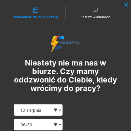
Możliwości kontaktu
Zadzwońcie do mnie później
Zostaw wiadomość
Zaloguj
Niestety nie ma nas w
biurze. Czy mamy
oddzwonić do Ciebie, kiedy
wrócimy do pracy?
Szkolenie Online G1/G2/G3
Date and time slection for sch
Wybierz datę
Eksploatacja | Dozór
Wybierz godzinę
пн, 26 трав.
  |  
Szkolenie Online