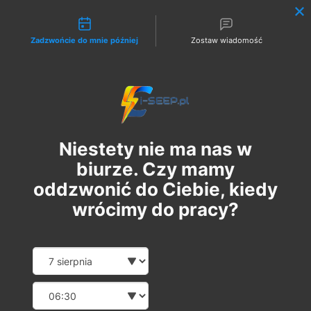
Możliwości kontaktu
Zadzwońcie do mnie później
Zostaw wiadomość
Zaloguj
Niestety nie ma nas w
biurze. Czy mamy
oddzwonić do Ciebie, kiedy
wrócimy do pracy?
Szkolenie Online G1/G2/G3
Date and time slection for sch
Wybierz datę
Eksploatacja | Dozór
Wybierz godzinę
чт, 03 лип.
  |  
Szkolenie Online