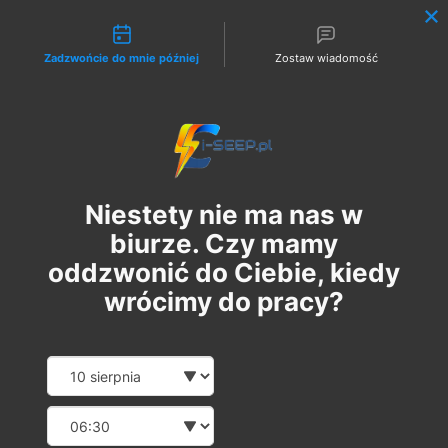
Możliwości kontaktu
Zadzwońcie do mnie później
Zostaw wiadomość
Zaloguj
Niestety nie ma nas w
biurze. Czy mamy
oddzwonić do Ciebie, kiedy
wrócimy do pracy?
Szkolenie Online G1/G2/G3
Date and time slection for sch
Wybierz datę
Eksploatacja | Dozór
Wybierz godzinę
пт, 11 лип.
  |  
Szkolenie Online