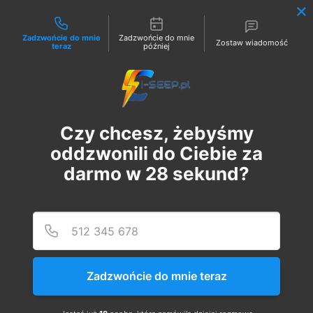
Możliwości kontaktu
Zadzwońcie do mnie
Zadzwońcie do mnie
Zostaw wiadomość
teraz
później
Zaloguj
Czy chcesz, żebyśmy
oddzwonili do Ciebie za
darmo w
28
sekund?
Podaj
Numer
Szkolenie Online G1/G2/G3
Eksploatacja | Dozór
Zadzwońcie do mnie teraz
чт, 24 лип.
  |  
Szkolenie Online