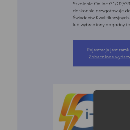
Szkolenie Online G1/G2/G3 
doskonale przygotowuje d
Świadectw Kwalifikacyjnych
lub wybrać inny dogodny te
Rejestracja jest zamk
Zobacz inne wydarz
Moż