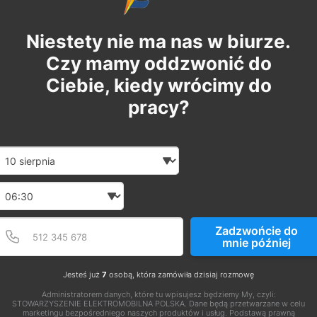
Niestety nie ma nas w biurze.
Czy mamy oddzwonić do
Ciebie, kiedy wrócimy do
pracy?
Date and time slection for sch
Wybierz datę
Wybierz godzinę
Podaj poprawny numer t
Numer telefonu
Zadzwońcie do
mnie później
Jesteś już
7
osobą, która zamówiła dzisiaj rozmowę
Administratorem danych, które tu wpisujesz będziemy My, czyli:
STOWARZYSZENIE ELEKTROMOBILNA POLSKA. Dane będą przetwarzane w celu
marketingu bezpośredniego naszych produktów i usług. Podstawą prawną