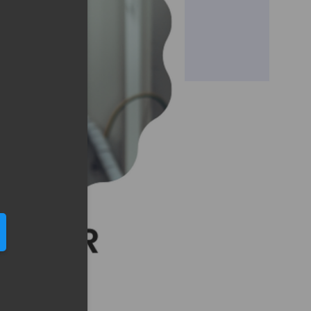
eduled call
elefonu w formacie E164