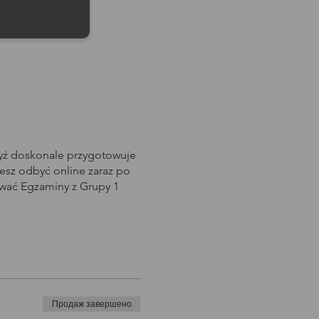
dyż doskonale przygotowuje
sz odbyć online zaraz po
awać Egzaminy z Grupy 1
Продаж завершено