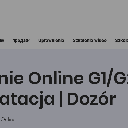
🏡
продаж
Uprawnienia
Szkolenia wideo
Szkol
nie Online G1/
atacja | Dozór
 Online