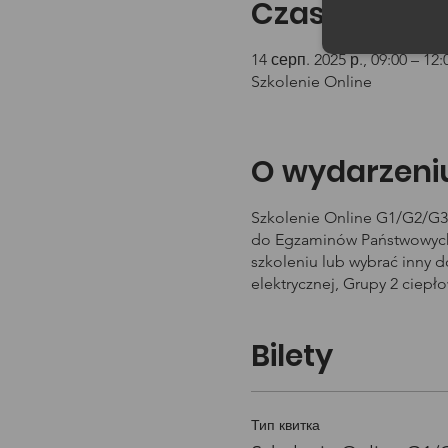
Czas i lokali
14 серп. 2025 р., 09:00 – 12:
Szkolenie Online
O wydarzeni
Szkolenie Online G1/G2/G3 
do Egzaminów Państwowych 
szkoleniu lub wybrać inny 
elektrycznej, Grupy 2 ciepł
Bilety
Тип квитка