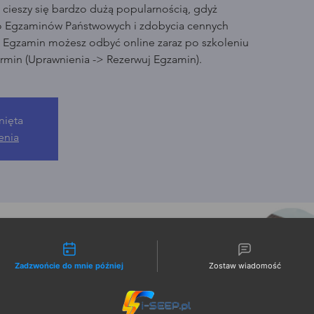
cieszy się bardzo dużą popularnością, gdyż
o Egzaminów Państwowych i zdobycia cennych
. Egzamin możesz odbyć online zaraz po szkoleniu
rmin (Uprawnienia -> Rezerwuj Egzamin).
nięta
enia
liwości kontaktu
Zadzwońcie do mnie później
Zostaw wiadomość