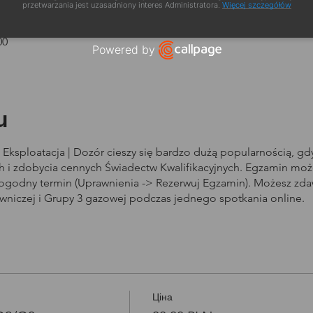
zacja
przetwarzania jest uzasadniony interes Administratora.
Więcej szczegółów
00
Powered by
Open link in new window
u
Eksploatacja | Dozór cieszy się bardzo dużą popularnością, g
i zdobycia cennych Świadectw Kwalifikacyjnych. Egzamin może
dogodny termin (Uprawnienia -> Rezerwuj Egzamin). Możesz zd
owniczej i Grupy 3 gazowej podczas jednego spotkania online.
Ціна