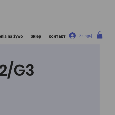
Zaloguj
enia na żywo
Sklep
контакт
G2/G3