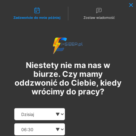
Możliwości kontaktu
Zadzwońcie do mnie później
Zostaw wiadomość
Zaloguj
Niestety nie ma nas w
biurze. Czy mamy
oddzwonić do Ciebie, kiedy
wrócimy do pracy?
Szkolenie Online G1/G2/G3
Date and time slection for sch
Wybierz datę
Eksploatacja | Dozór
Wybierz godzinę
вт, 19 серп.
  |  
Szkolenie Online