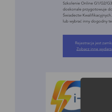
Szkolenie Online G1/G2/G3 
doskonale przygotowuje d
Świadectw Kwalifikacyjnych
lub wybrać inny dogodny te
Rejestracja jest zamk
Zobacz inne wydarz
Moż