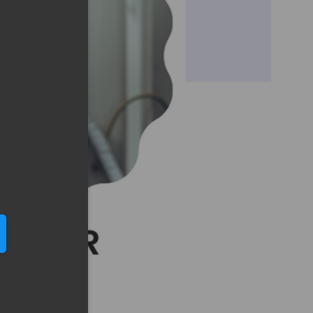
eduled call
elefonu w formacie E164