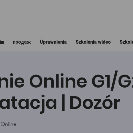
🏡
продаж
Uprawnienia
Szkolenia wideo
Szkol
nie Online G1/
atacja | Dozór
 Online