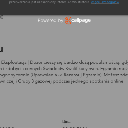
zacja
przetwarzania jest uzasadniony interes Administratora.
Więcej szczegółów
00
Powered by
Open link in new window
u
Eksploatacja | Dozór cieszy się bardzo dużą popularnością, g
i zdobycia cennych Świadectw Kwalifikacyjnych. Egzamin może
dogodny termin (Uprawnienia -> Rezerwuj Egzamin). Możesz zd
owniczej i Grupy 3 gazowej podczas jednego spotkania online.
Ціна