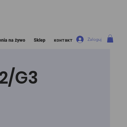
Zaloguj
enia na żywo
Sklep
контакт
G2/G3