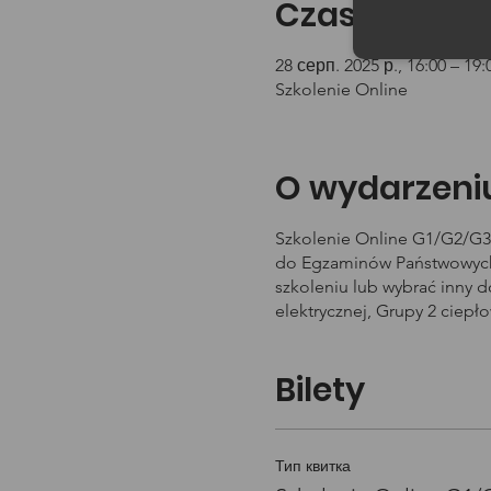
Czas i lokali
28 серп. 2025 р., 16:00 – 19:
Szkolenie Online
O wydarzeni
Szkolenie Online G1/G2/G3 
do Egzaminów Państwowych 
szkoleniu lub wybrać inny 
elektrycznej, Grupy 2 ciepł
Bilety
Тип квитка