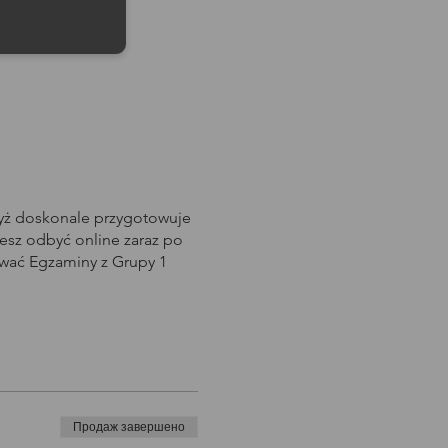
dyż doskonale przygotowuje
sz odbyć online zaraz po
awać Egzaminy z Grupy 1
Продаж завершено