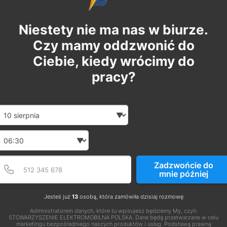
Niestety nie ma nas w biurze.
Czy mamy oddzwonić do
Ciebie, kiedy wrócimy do
pracy?
Date and time slection for sch
Wybierz datę
Wybierz godzinę
Podaj poprawny numer t
Numer telefonu
Zadzwońcie do
mnie później
Jesteś już
13
osobą, która zamówiła dzisiaj rozmowę
Administratorem danych, które tu wpisujesz będziemy My, czyli:
STOWARZYSZENIE ELEKTROMOBILNA POLSKA. Dane będą przetwarzane w celu
marketingu bezpośredniego naszych produktów i usług. Podstawą prawną