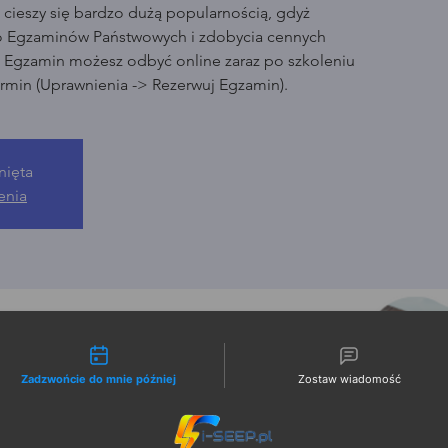
cieszy się bardzo dużą popularnością, gdyż
o Egzaminów Państwowych i zdobycia cennych
. Egzamin możesz odbyć online zaraz po szkoleniu
rmin (Uprawnienia -> Rezerwuj Egzamin).
nięta
enia
liwości kontaktu
Zadzwońcie do mnie później
Zostaw wiadomość