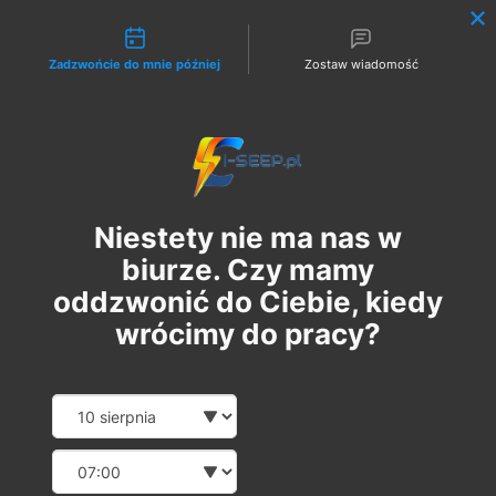
Możliwości kontaktu
Zadzwońcie do mnie później
Zostaw wiadomość
Zaloguj
Niestety nie ma nas w
biurze. Czy mamy
oddzwonić do Ciebie, kiedy
wrócimy do pracy?
Szkolenie Online G1/G2/G3
Date and time slection for sch
Wybierz datę
Eksploatacja | Dozór
Wybierz godzinę
ср, 17 вер.
  |  
Szkolenie Online