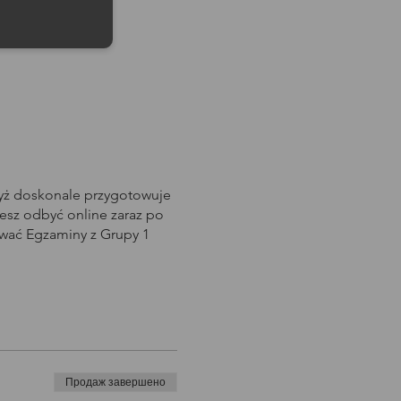
dyż doskonale przygotowuje
sz odbyć online zaraz po
awać Egzaminy z Grupy 1
Продаж завершено