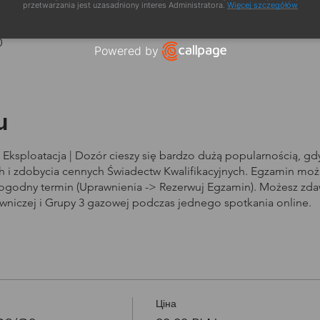
zacja
przetwarzania jest uzasadniony interes Administratora.
Więcej szczegółów
0
Powered by
Open link in new window
u
Eksploatacja | Dozór cieszy się bardzo dużą popularnością, g
i zdobycia cennych Świadectw Kwalifikacyjnych. Egzamin może
dogodny termin (Uprawnienia -> Rezerwuj Egzamin). Możesz zd
owniczej i Grupy 3 gazowej podczas jednego spotkania online.
Ціна