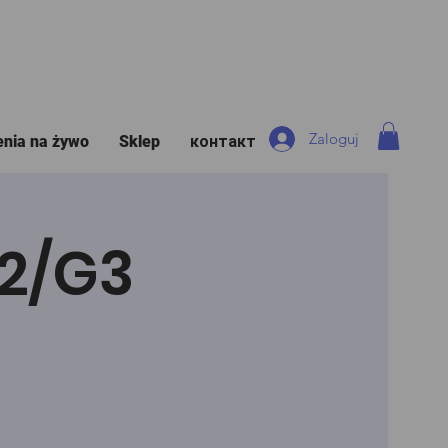
Zaloguj
enia na żywo
Sklep
контакт
G2/G3