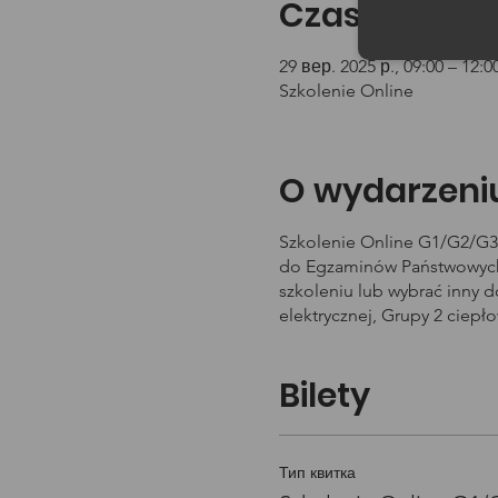
Czas i lokali
29 вер. 2025 р., 09:00 – 12:0
Szkolenie Online
O wydarzeni
Szkolenie Online G1/G2/G3 
do Egzaminów Państwowych 
szkoleniu lub wybrać inny 
elektrycznej, Grupy 2 ciepł
Bilety
Тип квитка