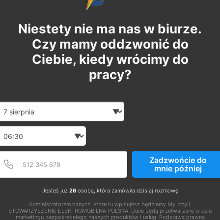
Niestety nie ma nas w biurze.
Czy mamy oddzwonić do
Ciebie, kiedy wrócimy do
pracy?
Date and time slection for sch
Wybierz datę
Wybierz godzinę
Podaj poprawny numer t
Numer telefonu
Zadzwońcie do
mnie później
Jesteś już
26
osobą, która zamówiła dzisiaj rozmowę
Administratorem danych, które tu wpisujesz będziemy My, czyli:
STOWARZYSZENIE ELEKTROMOBILNA POLSKA. Dane będą przetwarzane w celu
marketingu bezpośredniego naszych produktów i usług. Podstawą prawną