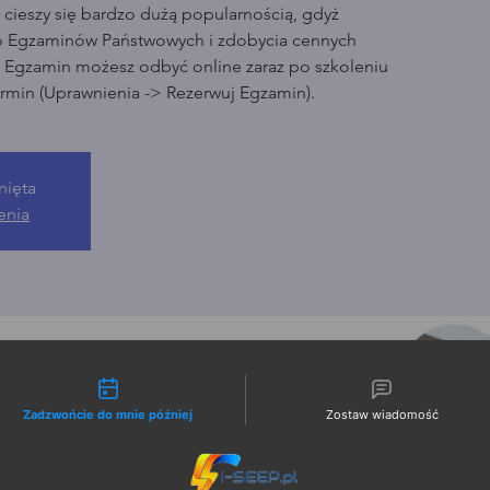
cieszy się bardzo dużą popularnością, gdyż
o Egzaminów Państwowych i zdobycia cennych
. Egzamin możesz odbyć online zaraz po szkoleniu
rmin (Uprawnienia -> Rezerwuj Egzamin).
nięta
enia
liwości kontaktu
Zadzwońcie do mnie później
Zostaw wiadomość