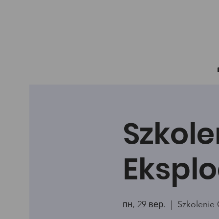
Szkole
Eksplo
пн, 29 вер.
  |  
Szkolenie 