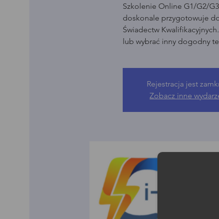
Szkolenie Online G1/G2/G3 
doskonale przygotowuje d
Świadectw Kwalifikacyjnych
lub wybrać inny dogodny te
Rejestracja jest zamk
Zobacz inne wydarz
Moż