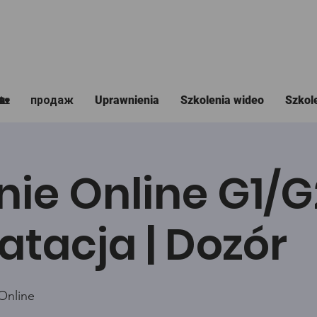
🏡
продаж
Uprawnienia
Szkolenia wideo
Szkol
nie Online G1/
atacja | Dozór
Online