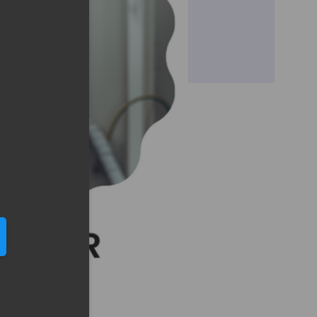
eduled call
elefonu w formacie E164