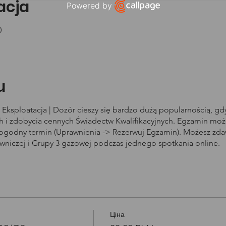
zacja
Powered by
Open link in new window
0
u
Eksploatacja | Dozór cieszy się bardzo dużą popularnością, g
i zdobycia cennych Świadectw Kwalifikacyjnych. Egzamin może
dogodny termin (Uprawnienia -> Rezerwuj Egzamin). Możesz zd
owniczej i Grupy 3 gazowej podczas jednego spotkania online.
Ціна