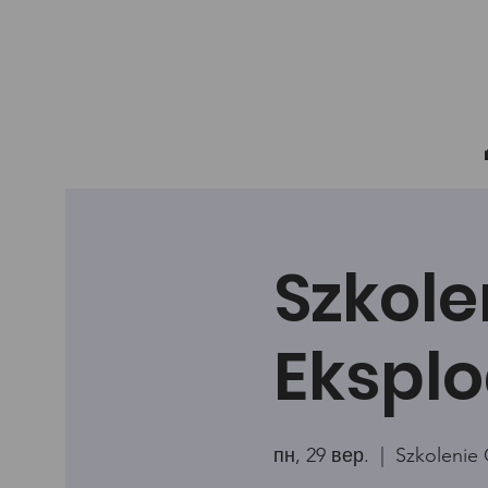
Szkole
Eksplo
пн, 29 вер.
  |  
Szkolenie 