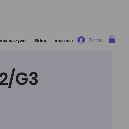
Zaloguj
enia na żywo
Sklep
контакт
G2/G3