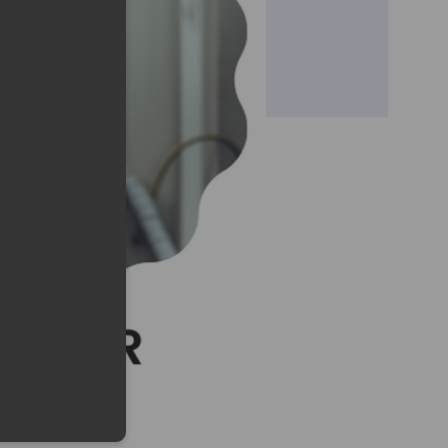
lefonu w formacie E164