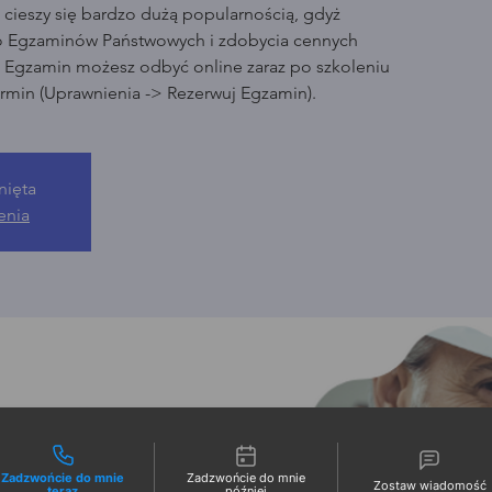
cieszy się bardzo dużą popularnością, gdyż
o Egzaminów Państwowych i zdobycia cennych
. Egzamin możesz odbyć online zaraz po szkoleniu
rmin (Uprawnienia -> Rezerwuj Egzamin).
nięta
enia
liwości kontaktu
Zadzwońcie do mnie
Zadzwońcie do mnie
Zostaw wiadomość
teraz
później