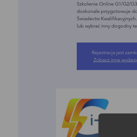
Szkolenie Online G1/G2/G3 
doskonale przygotowuje d
Świadectw Kwalifikacyjnych
lub wybrać inny dogodny te
Rejestracja jest zamk
Zobacz inne wydarz
Moż