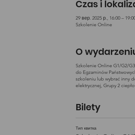
Czas i lokali
29 вер. 2025 р., 16:00 – 19:0
Szkolenie Online
O wydarzeni
Szkolenie Online G1/G2/G3 
do Egzaminów Państwowych 
szkoleniu lub wybrać inny 
elektrycznej, Grupy 2 ciepł
Bilety
Тип квитка