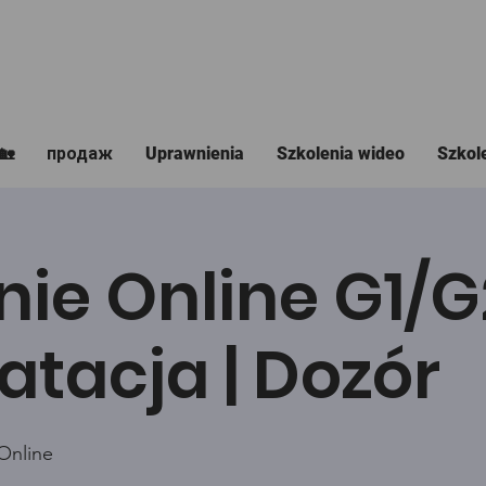
🏡
продаж
Uprawnienia
Szkolenia wideo
Szkol
nie Online G1/
atacja | Dozór
Online