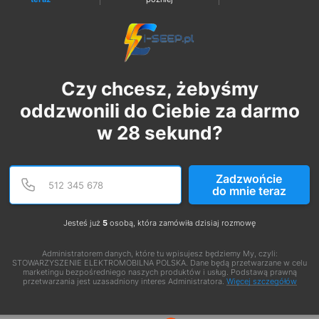
Czy chcesz, żebyśmy
oddzwonili do Ciebie za darmo
w
28
sekund?
Podaj poprawny numer te
Numer telefonu
Zadzwońcie
do mnie teraz
Jesteś już
5
osobą, która zamówiła dzisiaj rozmowę
Administratorem danych, które tu wpisujesz będziemy My, czyli:
STOWARZYSZENIE ELEKTROMOBILNA POLSKA. Dane będą przetwarzane w celu
marketingu bezpośredniego naszych produktów i usług. Podstawą prawną
przetwarzania jest uzasadniony interes Administratora.
Więcej szczegółów