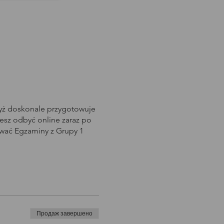
dyż doskonale przygotowuje
sz odbyć online zaraz po
awać Egzaminy z Grupy 1
Продаж завершено