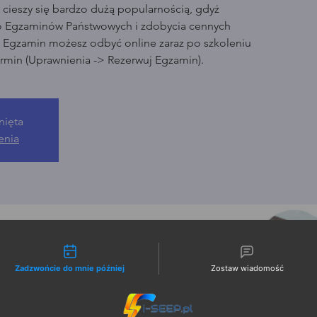
cieszy się bardzo dużą popularnością, gdyż
o Egzaminów Państwowych i zdobycia cennych
. Egzamin możesz odbyć online zaraz po szkoleniu
rmin (Uprawnienia -> Rezerwuj Egzamin).
nięta
enia
liwości kontaktu
Zadzwońcie do mnie później
Zostaw wiadomość