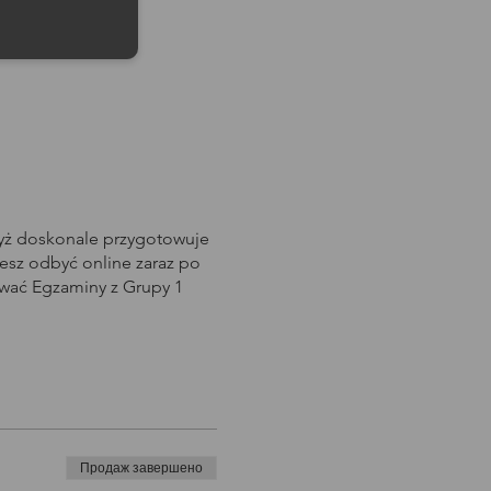
dyż doskonale przygotowuje
sz odbyć online zaraz po
awać Egzaminy z Grupy 1
Продаж завершено