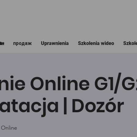
🏡
продаж
Uprawnienia
Szkolenia wideo
Szkol
nie Online G1/
atacja | Dozór
 Online