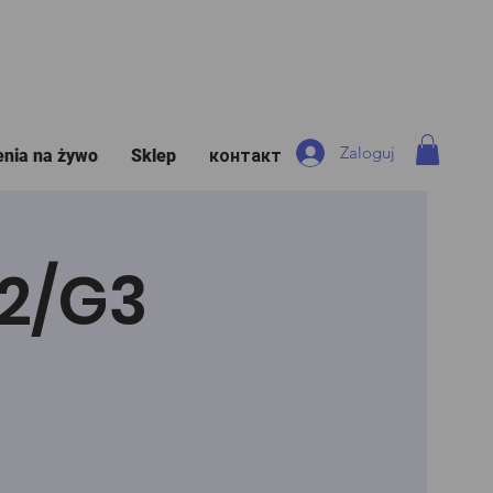
Zaloguj
enia na żywo
Sklep
контакт
G2/G3