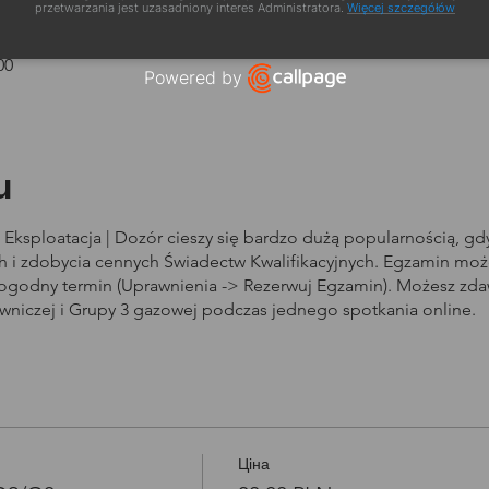
zacja
przetwarzania jest uzasadniony interes Administratora.
Więcej szczegółów
00
Powered by
Open link in new window
u
Eksploatacja | Dozór cieszy się bardzo dużą popularnością, g
i zdobycia cennych Świadectw Kwalifikacyjnych. Egzamin może
dogodny termin (Uprawnienia -> Rezerwuj Egzamin). Możesz zd
owniczej i Grupy 3 gazowej podczas jednego spotkania online.
Ціна