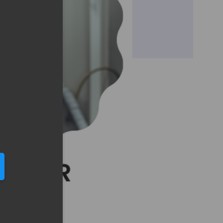
eduled call
elefonu w formacie E164