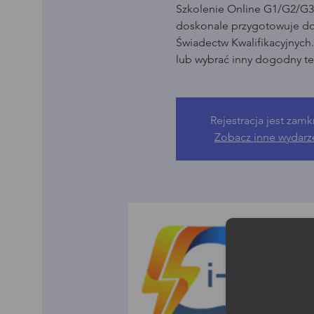
Szkolenie Online G1/G2/G3 
doskonale przygotowuje d
Świadectw Kwalifikacyjnych
lub wybrać inny dogodny te
Rejestracja jest zamk
Zobacz inne wydarz
Moż