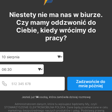
Niestety nie ma nas w biurze.
Czy mamy oddzwonić do
Ciebie, kiedy wrócimy do
pracy?
Date and time slection for sch
Wybierz datę
Wybierz godzinę
Podaj poprawny numer t
Numer telefonu
Zadzwońcie do
mnie później
Jesteś już
14
osobą, która zamówiła dzisiaj rozmowę
Administratorem danych, które tu wpisujesz będziemy My, czyli:
STOWARZYSZENIE ELEKTROMOBILNA POLSKA. Dane będą przetwarzane w celu
marketingu bezpośredniego naszych produktów i usług. Podstawą prawną