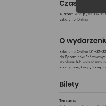
Czas i lokali
16 жовт. 2025 р., 09:00 – 12:
Szkolenie Online
O wydarzeni
Szkolenie Online G1/G2/G3 
do Egzaminów Państwowych 
szkoleniu lub wybrać inny 
elektrycznej, Grupy 2 ciepł
Bilety
Тип квитка