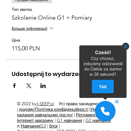
Продаж завершено
Тип квитка
Szkolenie Online G1 + Pomiary
Більше інформації
Ціна
115,00 PLN
Cześć!
Czy chcesz,
żebyśmy oddzwonili
do Ciebie za darmo
Udostępnij to wydarzenie
w
28
sekund?
TAK
© 2022 by
I-SEEP.pl
Усі права захищено
©
|
додому
|
Політика конфіденційності
|
Умови
надання навчальних послуг
|
Регламент
Інтернет-магазину
|
G1 навчання
|
G2 навчання
л
Навчання
G3
|
блог
|