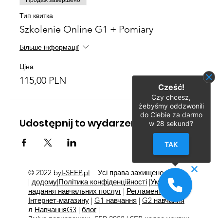
Продаж завершено
Тип квитка
Szkolenie Online G1 + Pomiary
Більше інформації
Ціна
115,00 PLN
Cześć!
Czy chcesz,
żebyśmy oddzwonili
do Ciebie za darmo
Udostępnij to wydarzenie
w
28
sekund?
TAK
© 2022 by
I-SEEP.pl
Усі права захищено
©
|
додому
|
Політика конфіденційності
|
Умови
надання навчальних послуг
|
Регламент
Інтернет-магазину
|
G1 навчання
|
G2 навчання
л
Навчання
G3
|
блог
|