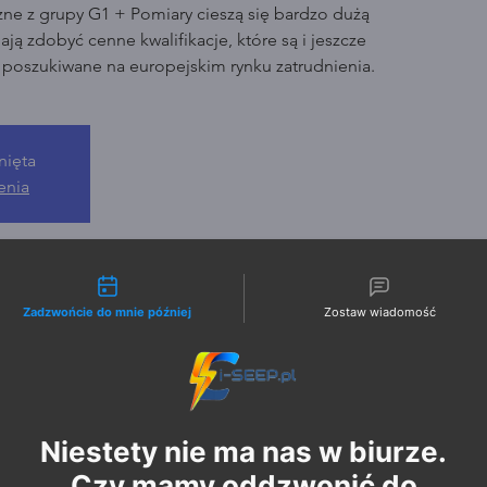
zne z grupy G1 + Pomiary cieszą się bardzo dużą
ją zdobyć cenne kwalifikacje, które są i jeszcze
o poszukiwane na europejskim rynku zatrudnienia.
nięta
enia
liwości kontaktu
Zadzwońcie do mnie później
Zostaw wiadomość
Niestety nie ma nas w biurze.
Czy mamy oddzwonić do