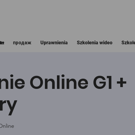
🏡
продаж
Uprawnienia
Szkolenia wideo
Szkol
nie Online G1 +
ry
Online