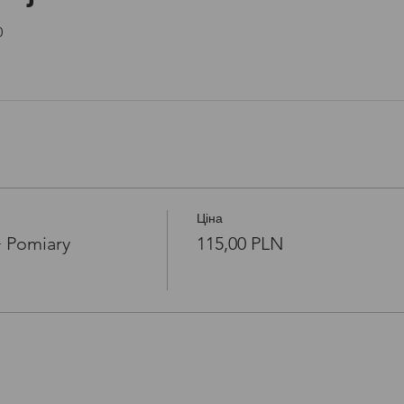
Open link in new window
0
Ціна
+ Pomiary
115,00 PLN