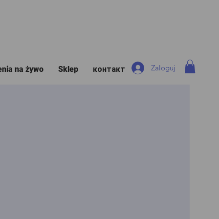
Zaloguj
enia na żywo
Sklep
контакт