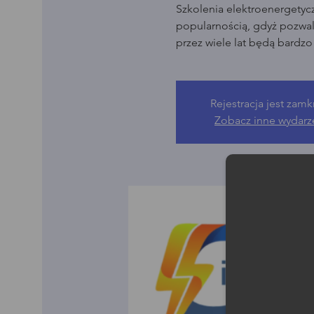
Szkolenia elektroenergetyc
popularnością, gdyż pozwala
przez wiele lat będą bardz
Rejestracja jest zamk
Zobacz inne wydarz
Moż