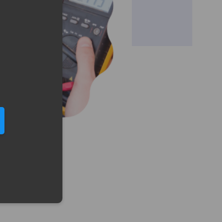
eduled call
elefonu w formacie E164