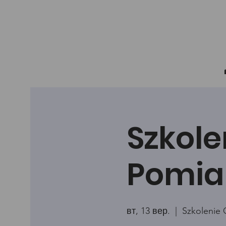
Szkole
Pomia
вт, 13 вер.
  |  
Szkolenie 